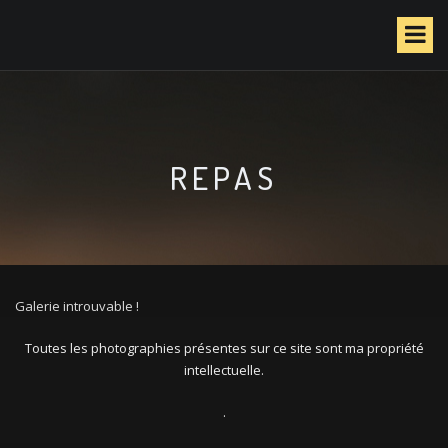
S
k
i
p
t
o
c
o
REPAS
n
t
e
n
t
Galerie introuvable !
Toutes les photographies présentes sur ce site sont ma propriété
intellectuelle.
.