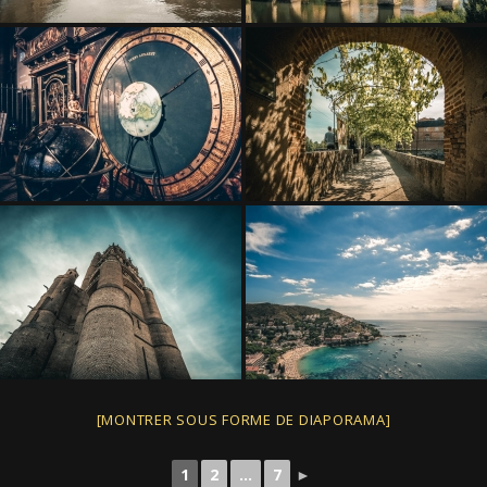
[MONTRER SOUS FORME DE DIAPORAMA]
1
2
...
7
►